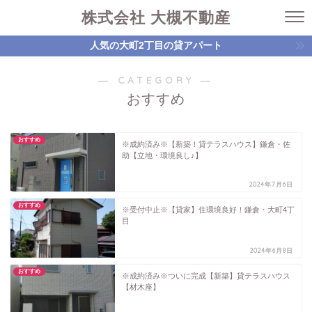
株式会社 大槻不動産
人気の大町2丁目の貸アパート
― CATEGORY ―
おすすめ
おすすめ
※成約済み※【新築！貸テラスハウス】鎌倉・佐
助【立地・環境良し♪】
2024年7月6日
おすすめ
※受付中止※【貸家】住環境良好！鎌倉・大町4丁
目
2024年6月8日
おすすめ
※成約済み※ついに完成【新築】貸テラスハウス
【材木座】